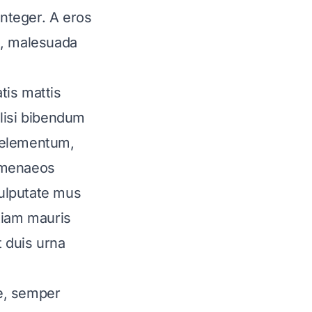
nteger. A eros
et, malesuada
tis mattis
lisi bibendum
s elementum,
himenaeos
ulputate mus
etiam mauris
 duis urna
e, semper