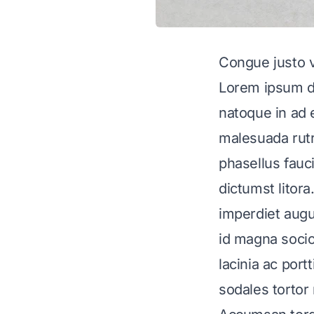
Congue justo vu
Lorem ipsum do
natoque in ad e
malesuada rut
phasellus fauc
dictumst litora
imperdiet augu
id magna socio
lacinia ac port
sodales tortor