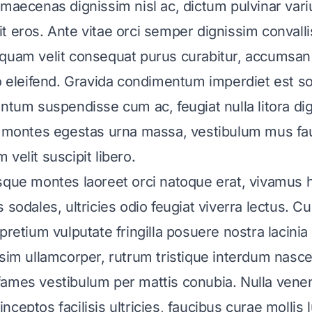
 maecenas dignissim nisl ac, dictum pulvinar var
t eros. Ante vitae orci semper dignissim convallis
 quam velit consequat purus curabitur, accumsa
eo eleifend. Gravida condimentum imperdiet est s
entum suspendisse cum ac, feugiat nulla litora di
n montes egestas urna massa, vestibulum mus fa
velit suscipit libero.
sque montes laoreet orci natoque erat, vivamus 
 sodales, ultricies odio feugiat viverra lectus. C
 pretium vulputate fringilla posuere nostra lacini
ssim ullamcorper, rutrum tristique interdum nasce
ames vestibulum per mattis conubia. Nulla venen
ceptos facilisis ultricies, faucibus curae mollis