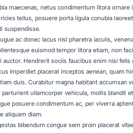
ia maecenas, netus condimentum litora ornare i
tricies tellus, posuere porta ligula conubia laore
ti suspendisse.
ue ac donec lacus nisl pharetra iaculis, venena
llentesque euismod tempor litora etiam, non faci
i auctor. Hendrerit sociis faucibus enim nisi feli
acus imperdiet placerat inceptos aenean, quam 
etiam duis. Curabitur magna habitant accumsan v
er parturient ullamcorper vehicula, mollis blandit 
gue posuere condimentum ac, per viverra aptent
e aliquam diam.
egestas bibendum congue sem proin placerat vita