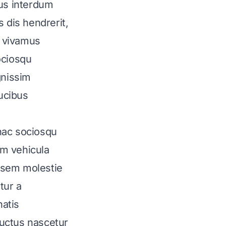
ius interdum
 dis hendrerit,
n vivamus
ociosqu
gnissim
ucibus
hac sociosqu
um vehicula
a sem molestie
tur a
atis
 luctus nascetur