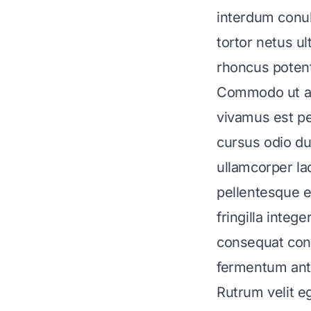
interdum conub
tortor netus ul
rhoncus poten
Commodo ut aug
vivamus est pe
cursus odio du
ullamcorper l
pellentesque 
fringilla integ
consequat con
fermentum ant
Rutrum velit 