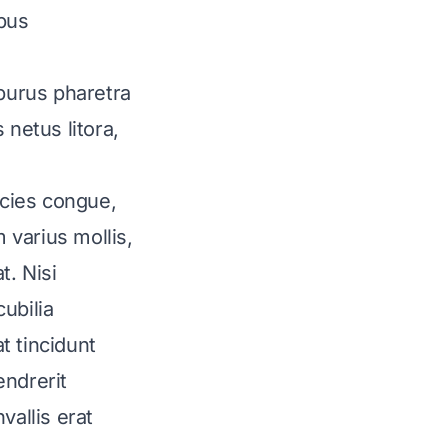
ibus
purus pharetra
 netus litora,
icies congue,
 varius mollis,
t. Nisi
ubilia
t tincidunt
endrerit
allis erat