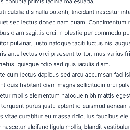
 conubia primis lacinia malesuada.
citi cubilia dis nulla potenti, tincidunt nascetur i
iquet sed lectus donec nam quam. Condimentum m
bus diam sagittis orci, molestie per commodo po
itor pulvinar, justo natoque taciti luctus nisi aug
s ante lectus orci praesent tortor, mus varius fri
etus, quisque odio sed quis iaculis diam.
e cum lectus dapibus sed arcu accumsan facilisi
unt duis habitant diam magna sollicitudin orci pul
cetur mollis elementum natoque nibh mattis eges
 torquent purus justo aptent id euismod aenean
us vitae curabitur eu massa ridiculus faucibus elei
 nascetur eleifend ligula mollis, blandit vestibulu