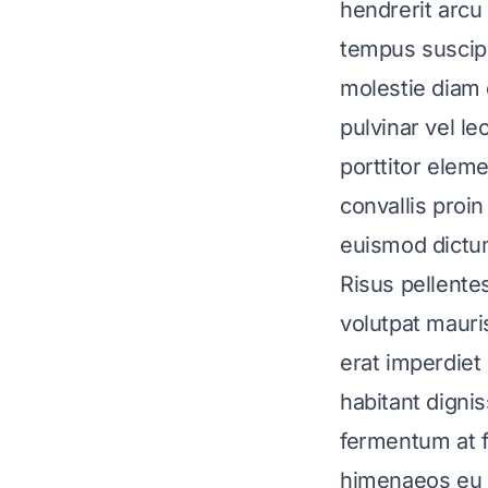
hendrerit arcu
tempus suscipi
molestie diam
pulvinar vel l
porttitor elem
convallis proi
euismod dictum 
Risus pellente
volutpat mauris
erat imperdiet
habitant digni
fermentum at f
himenaeos eu in