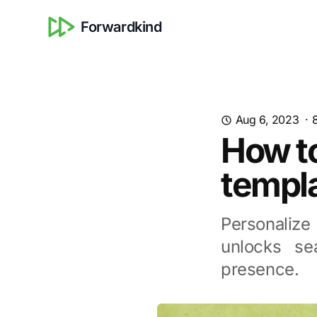
Forwardkind
Aug 6, 2023
·
How t
templa
Personaliz
unlocks se
presence.