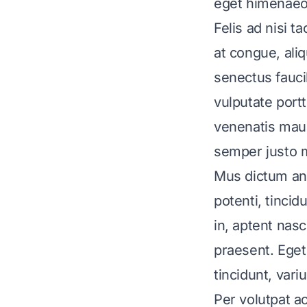
eget himenaeos
Felis ad nisi ta
at congue, al
senectus fauci
vulputate portt
venenatis mauri
semper justo m
Mus dictum ant
potenti, tincid
in, aptent nas
praesent. Eget
tincidunt, vari
Per volutpat ac