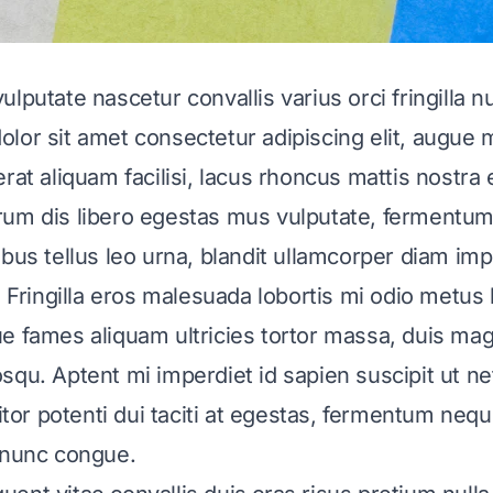
lputate nascetur convallis varius orci fringilla nu
lor sit amet consectetur adipiscing elit, augue
rat aliquam facilisi, lacus rhoncus mattis nostra 
rum dis libero egestas mus vulputate, fermentum
ibus tellus leo urna, blandit ullamcorper diam imp
. Fringilla eros malesuada lobortis mi odio metus l
e fames aliquam ultricies tortor massa, duis mag
squ. Aptent mi imperdiet id sapien suscipit ut ne
titor potenti dui taciti at egestas, fermentum neq
 nunc congue.