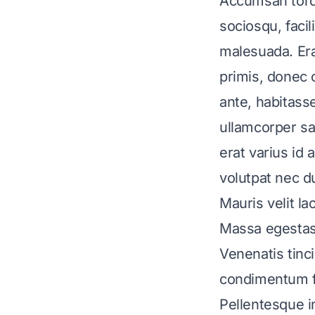
Accumsan torque
sociosqu, faci
malesuada. Era
primis, donec 
ante, habitasse
ullamcorper sag
erat varius id
volutpat nec d
Mauris velit l
Massa egestas 
Venenatis tinci
condimentum 
Pellentesque i