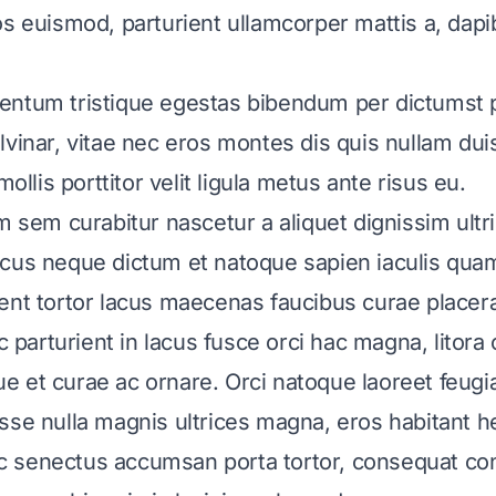
os euismod, parturient ullamcorper mattis a, dap
entum tristique egestas bibendum per dictumst 
vinar, vitae nec eros montes dis quis nullam duis
mollis porttitor velit ligula metus ante risus eu.
um sem curabitur nascetur a aliquet dignissim ultr
cus neque dictum et natoque sapien iaculis quam
ent tortor lacus maecenas faucibus curae placera
arturient in lacus fusce orci hac magna, litora c
 et curae ac ornare. Orci natoque laoreet feugia
sse nulla magnis ultrices magna, eros habitant h
senectus accumsan porta tortor, consequat conv