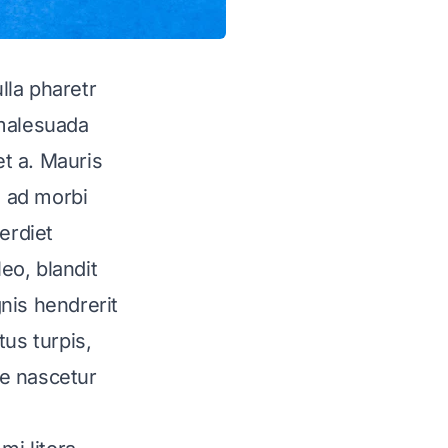
lla pharetr
 malesuada
et a. Mauris
 ad morbi
erdiet
eo, blandit
nis hendrerit
tus turpis,
ue nascetur