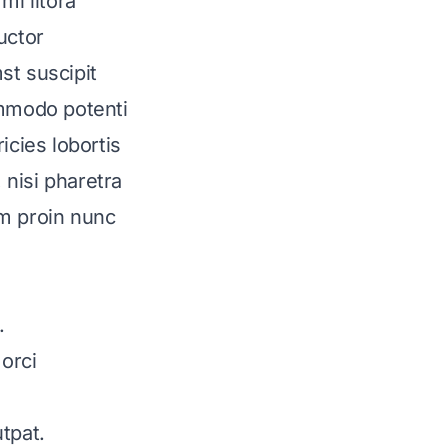
mi litora
uctor
st suscipit
ommodo potenti
icies lobortis
 nisi pharetra
am proin nunc
.
 orci
tpat.