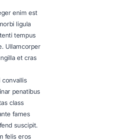
nteger enim est
orbi ligula
tenti tempus
ue. Ullamcorper
ngilla et cras
 convallis
vinar penatibus
tas class
 ante fames
fend suscipit.
m felis eros