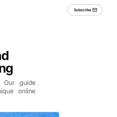
Subscribe
nd
ing
. Our guide
ique online