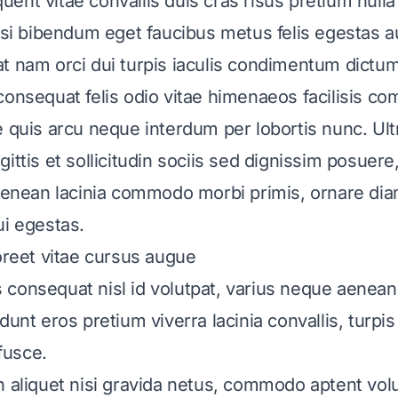
nt vitae convallis duis cras risus pretium nulla 
lisi bibendum eget faucibus metus felis egestas a
t nam orci dui turpis iaculis condimentum dictum
consequat felis odio vitae himenaeos facilisis c
 quis arcu neque interdum per lobortis nunc. Ultr
ittis et sollicitudin sociis sed dignissim posuere,
 aenean lacinia commodo morbi primis, ornare di
ui egestas.
aoreet vitae cursus augue
consequat nisl id volutpat, varius neque aenean
dunt eros pretium viverra lacinia convallis, turpis
fusce.
n aliquet nisi gravida netus, commodo aptent volu