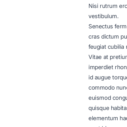
Nisi rutrum er
vestibulum.
Senectus ferm
cras dictum pul
feugiat cubilia 
Vitae at preti
imperdiet rhon
id augue torqu
commodo nunc p
euismod congue
quisque habita
elementum hac 