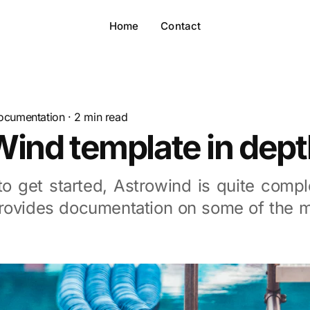
Home
Contact
ocumentation
·
2
min read
ind template in dept
o get started, Astrowind is quite comple
rovides documentation on some of the mo