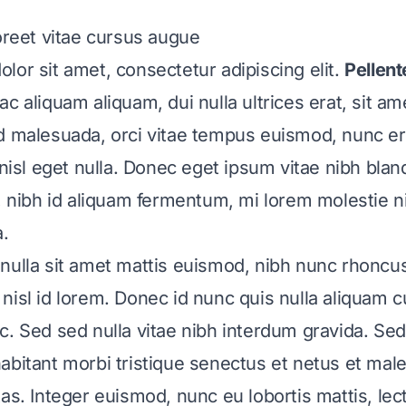
aoreet vitae cursus augue
lor sit amet, consectetur adipiscing elit.
Pellen
c aliquam aliquam, dui nulla ultrices erat, sit am
d malesuada, orci vitae tempus euismod, nunc er
 nisl eget nulla. Donec eget ipsum vitae nibh blan
s, nibh id aliquam fermentum, mi lorem molestie ni
a.
nulla sit amet mattis euismod, nibh nunc rhoncus
nisl id lorem. Donec id nunc quis nulla aliquam c
c. Sed sed nulla vitae nibh interdum gravida. Sed
abitant morbi tristique senectus et netus et ma
tas. Integer euismod, nunc eu lobortis mattis, le