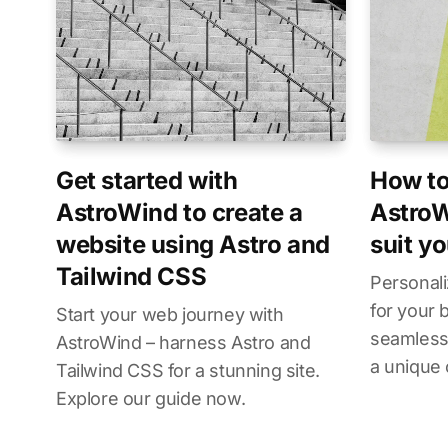
Get started with
How to
AstroWind to create a
AstroW
website using Astro and
suit y
Tailwind CSS
Personal
for your 
Start your web journey with
seamless 
AstroWind – harness Astro and
a unique 
Tailwind CSS for a stunning site.
Explore our guide now.