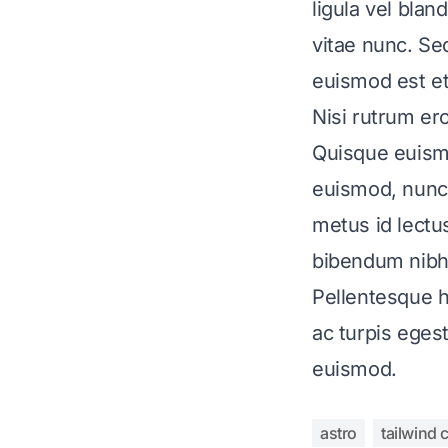
ligula vel blan
vitae nunc. Sed
euismod est et
Nisi rutrum e
Quisque euismo
euismod, nunc 
metus id lectu
bibendum nibh,
Pellentesque h
ac turpis eges
euismod.
astro
tailwind 