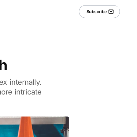
Subscribe
h
x internally.
re intricate