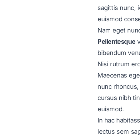
sagittis nunc, 
euismod consec
Nam eget nunc m
Pellentesque
v
bibendum vene
Nisi rutrum e
Maecenas eget
nunc rhoncus, n
cursus nibh ti
euismod.
In hac habitas
lectus sem sagi