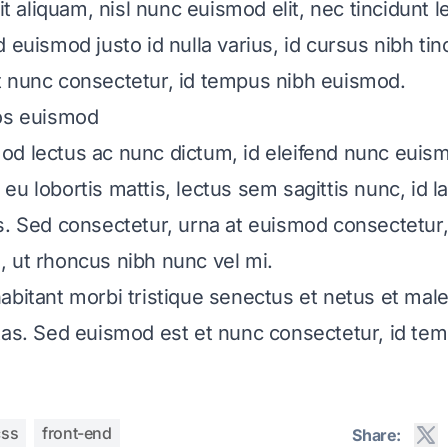
dit aliquam, nisl nunc euismod elit, nec tincidunt 
 euismod justo id nulla varius, id cursus nibh tin
 nunc consectetur, id tempus nibh euismod.
ros euismod
d lectus ac nunc dictum, id eleifend nunc euis
eu lobortis mattis, lectus sem sagittis nunc, id l
s. Sed consectetur, urna at euismod consectetur,
 ut rhoncus nibh nunc vel mi.
abitant morbi tristique senectus et netus et ma
tas. Sed euismod est et nunc consectetur, id te
css
front-end
Share: