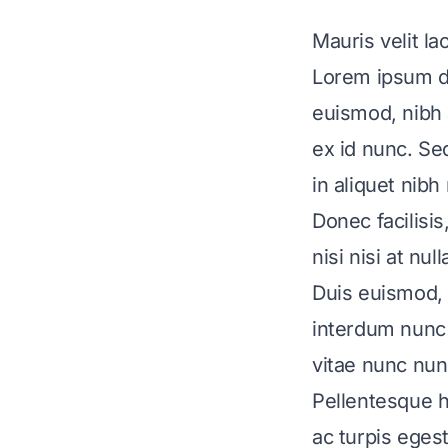
Mauris velit l
Lorem ipsum do
euismod, nibh a
ex id nunc. Se
in aliquet nibh
Donec facilisi
nisi nisi at null
Duis euismod, 
interdum nunc 
vitae nunc nun
Pellentesque h
ac turpis eges