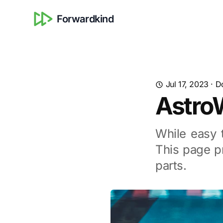
Forwardkind
Jul 17, 2023
·
D
AstroW
While easy t
This page p
parts.