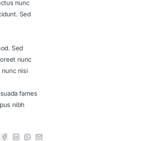
lectus nunc
cidunt. Sed
mod. Sed
aoreet nunc
 nunc nisi
lesuada fames
mpus nibh