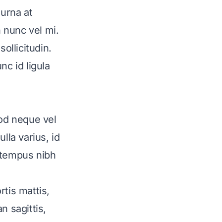
 urna at
 nunc vel mi.
ollicitudin.
nc id ligula
od neque vel
lla varius, id
 tempus nibh
tis mattis,
n sagittis,