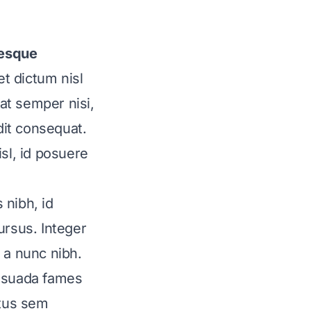
tesque
et dictum nisl
at semper nisi,
dit consequat.
sl, id posuere
 nibh, id
ursus. Integer
 a nunc nibh.
lesuada fames
ctus sem