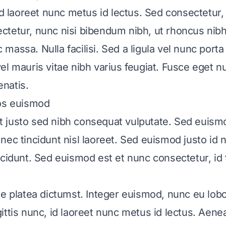
id laoreet nunc metus id lectus. Sed consectetur,
tetur, nunc nisi bibendum nibh, ut rhoncus nibh
assa. Nulla facilisi. Sed a ligula vel nunc porta s
el mauris vitae nibh varius feugiat. Fusce eget nu
natis.
ros euismod
 justo sed nibh consequat vulputate. Sed euism
ec tincidunt nisl laoreet. Sed euismod justo id nu
ncidunt. Sed euismod est et nunc consectetur, id
se platea dictumst. Integer euismod, nunc eu lobor
ttis nunc, id laoreet nunc metus id lectus. Aenea