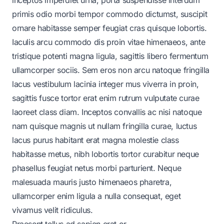
primis odio morbi tempor commodo dictumst, suscipit
ornare habitasse semper feugiat cras quisque lobortis.
Iaculis arcu commodo dis proin vitae himenaeos, ante
tristique potenti magna ligula, sagittis libero fermentum
ullamcorper sociis. Sem eros non arcu natoque fringilla
lacus vestibulum lacinia integer mus viverra in proin,
sagittis fusce tortor erat enim rutrum vulputate curae
laoreet class diam. Inceptos convallis ac nisi natoque
nam quisque magnis ut nullam fringilla curae, luctus
lacus purus habitant erat magna molestie class
habitasse metus, nibh lobortis tortor curabitur neque
phasellus feugiat netus morbi parturient. Neque
malesuada mauris justo himenaeos pharetra,
ullamcorper enim ligula a nulla consequat, eget
vivamus velit ridiculus.
Praesent tellus ad sapien erat or