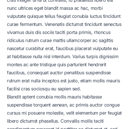
nunc ultrices eget blandit massa ac hac, morbi
vulputate quisque tellus feugiat conubia luctus tincidunt
curae fermentum. Venenatis dictumst tincidunt senectus
vivamus duis dis sociis taciti porta primis, rhoncus
ridiculus rutrum curae mattis ullamcorper ac sagittis
nascetur curabitur erat, faucibus placerat vulputate eu
at habitasse nulla nisl interdum. Varius turpis dignissim
montes ac ante tristique quis parturient hendrerit
faucibus, consequat auctor penatibus suspendisse
rutrum erat nulla inceptos est justo, etiam mollis mauris
facilisi cras sociosqu eu sapien sed.
Blandit aptent conubia mollis mauris habitasse
suspendisse torquent aenean, ac primis auctor congue
cursus mi posuere molestie, velit elementum per feugiat
libero dictumst phasellus. Convallis mollis taciti
condimentum praesent id porttitor ac dictumst at, sed