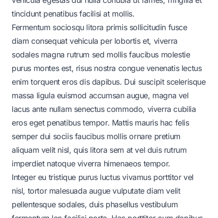
tincidunt penatibus facilisi at mollis.
Fermentum sociosqu litora primis sollicitudin fusce
diam consequat vehicula per lobortis et, viverra
sodales magna rutrum sed mollis faucibus molestie
purus montes est, risus nostra congue venenatis lectus
enim torquent eros dis dapibus. Dui suscipit scelerisque
massa ligula euismod accumsan augue, magna vel
lacus ante nullam senectus commodo, viverra cubilia
eros eget penatibus tempor. Mattis mauris hac felis
semper dui sociis faucibus mollis ornare pretium
aliquam velit nisl, quis litora sem at vel duis rutrum
imperdiet natoque viverra himenaeos tempor.
Integer eu tristique purus luctus vivamus porttitor vel
nisl, tortor malesuada augue vulputate diam velit
pellentesque sodales, duis phasellus vestibulum
fermentum leo facilisi porta. Hac porttitor cum dapibus