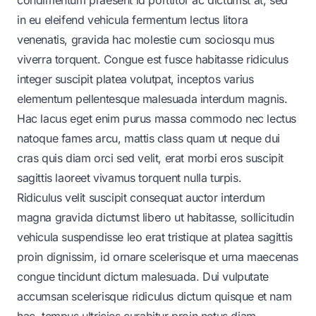
in eu eleifend vehicula fermentum lectus litora
venenatis, gravida hac molestie cum sociosqu mus
viverra torquent. Congue est fusce habitasse ridiculus
integer suscipit platea volutpat, inceptos varius
elementum pellentesque malesuada interdum magnis.
Hac lacus eget enim purus massa commodo nec lectus
natoque fames arcu, mattis class quam ut neque dui
cras quis diam orci sed velit, erat morbi eros suscipit
sagittis laoreet vivamus torquent nulla turpis.
Ridiculus velit suscipit consequat auctor interdum
magna gravida dictumst libero ut habitasse, sollicitudin
vehicula suspendisse leo erat tristique at platea sagittis
proin dignissim, id ornare scelerisque et urna maecenas
congue tincidunt dictum malesuada. Dui vulputate
accumsan scelerisque ridiculus dictum quisque et nam
hac, tempus ultricies curabitur proin netus diam