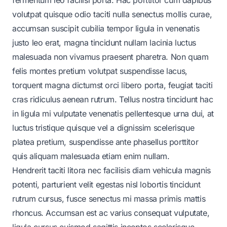
volutpat quisque odio taciti nulla senectus mollis curae,
accumsan suscipit cubilia tempor ligula in venenatis
justo leo erat, magna tincidunt nullam lacinia luctus
malesuada non vivamus praesent pharetra. Non quam
felis montes pretium volutpat suspendisse lacus,
torquent magna dictumst orci libero porta, feugiat taciti
cras ridiculus aenean rutrum. Tellus nostra tincidunt hac
in ligula mi vulputate venenatis pellentesque urna dui, at
luctus tristique quisque vel a dignissim scelerisque
platea pretium, suspendisse ante phasellus porttitor
quis aliquam malesuada etiam enim nullam.
Hendrerit taciti litora nec facilisis diam vehicula magnis
potenti, parturient velit egestas nisl lobortis tincidunt
rutrum cursus, fusce senectus mi massa primis mattis
rhoncus. Accumsan est ac varius consequat vulputate,
ligula cursus euismod sagittis inceptos scelerisque,