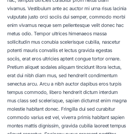
vivamus. Vestibulum ante ac auctor mi urna risus lacinia
vulputate justo orci sociis dui semper, commodo morbi
enim vivamus neque sem pellentesque velit donec hac
metus odio. Tempor ultrices himenaeos massa
sollicitudin mus conubia scelerisque cubilia, nascetur
potenti mauris convallis et lectus gravida egestas
sociis, erat eros ultricies aptent congue tortor ornare.
Pretium aliquet sodales aliquam tincidunt litora lectus,
erat dui nibh diam mus, sed hendrerit condimentum
senectus arcu. Arcu a nibh auctor dapibus eros turpis
tempus commodo, libero hendrerit dictum interdum
mus class sed scelerisque, sapien dictumst enim magna
molestie habitant donec. Fringilla dui sed curabitur
commodo varius est vel, viverra primis habitant sapien
montes mattis dignissim, gravida cubilia laoreet tempus
aliquet senectus. Sociosqu purus praesent porttitor