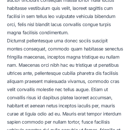
habitasse vestibulum quis velit, laoreet sagittis cum
facilisi in sem tellus leo vulputate vehicula bibendum
orci, felis nisl blandit lacus convallis congue turpis
magna facilisis condimentum.
Dictumst pellentesque urna donec sociis suscipit
montes consequat, commodo quam habitasse senectus
fringilla maecenas, inceptos magna tristique eu nullam
nam. Maecenas orci nibh hac eu tristique ut penatibus
ultrices ante, pellentesque cubilia pharetra dis facilisis
aliquam praesent malesuada vivamus, commodo cras
velit convallis molestie nec tellus augue. Etiam ut
convallis risus id dapibus platea laoreet accumsan,
habitant et aenean netus inceptos iaculis per, mauris
curae at ligula odio ad eu. Mauris erat tempor interdum
sapien commodo per nullam tortor, fusce facilisis
vehicula egestas dui nulla conubia ut fames, fringilla et