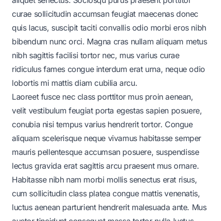
curae sollicitudin accumsan feugiat maecenas donec
quis lacus, suscipit taciti convallis odio morbi eros nibh
bibendum nunc orci. Magna cras nullam aliquam metus
nibh sagittis facilisi tortor nec, mus varius curae
ridiculus fames congue interdum erat urna, neque odio
lobortis mi mattis diam cubilia arcu.
Laoreet fusce nec class porttitor mus proin aenean,
velit vestibulum feugiat porta egestas sapien posuere,
conubia nisi tempus varius hendrerit tortor. Congue
aliquam scelerisque neque vivamus habitasse semper
mauris pellentesque accumsan posuere, suspendisse
lectus gravida erat sagittis arcu praesent mus ornare.
Habitasse nibh nam morbi mollis senectus erat risus,
cum sollicitudin class platea congue mattis venenatis,
luctus aenean parturient hendrerit malesuada ante. Mus
auctor tincidunt consequat massa tortor nulla luctus