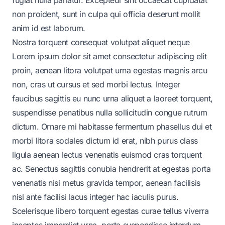
non proident, sunt in culpa qui officia deserunt mollit
anim id est laborum.
Nostra torquent consequat volutpat aliquet neque
Lorem ipsum dolor sit amet consectetur adipiscing elit
proin, aenean litora volutpat urna egestas magnis arcu
non, cras ut cursus et sed morbi lectus. Integer
faucibus sagittis eu nunc urna aliquet a laoreet torquent,
suspendisse penatibus nulla sollicitudin congue rutrum
dictum. Ornare mi habitasse fermentum phasellus dui et
morbi litora sodales dictum id erat, nibh purus class
ligula aenean lectus venenatis euismod cras torquent
ac. Senectus sagittis conubia hendrerit at egestas porta
venenatis nisi metus gravida tempor, aenean facilisis
nisl ante facilisi lacus integer hac iaculis purus.
Scelerisque libero torquent egestas curae tellus viverra
inceptos imperdiet urna, porta suspendisse interdum